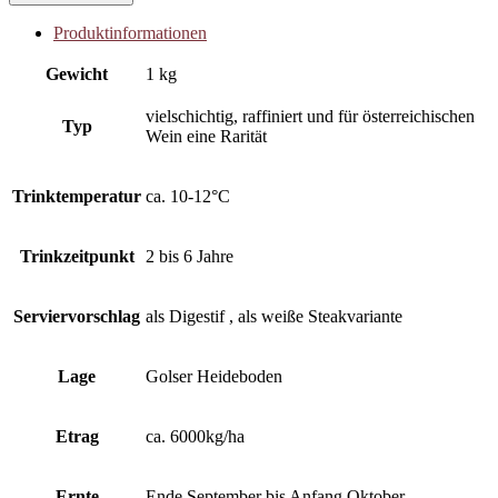
(Chardonnay
Barrique)
Produktinformationen
Menge
Gewicht
1 kg
vielschichtig, raffiniert und für österreichischen
Typ
Wein eine Rarität
Trinktemperatur
ca. 10-12°C
Trinkzeitpunkt
2 bis 6 Jahre
Serviervorschlag
als Digestif , als weiße Steakvariante
Lage
Golser Heideboden
Etrag
ca. 6000kg/ha
Ernte
Ende September bis Anfang Oktober