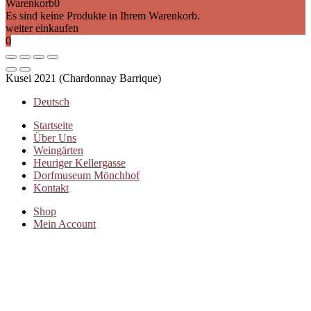
Warenkorb
0
Es sind keine Produkte in Ihrem Warenkorb.
weiter einkaufen
0
Kusei 2021 (Chardonnay Barrique)
Deutsch
Startseite
Über Uns
Weingärten
Heuriger Kellergasse
Dorfmuseum Mönchhof
Kontakt
Shop
Mein Account