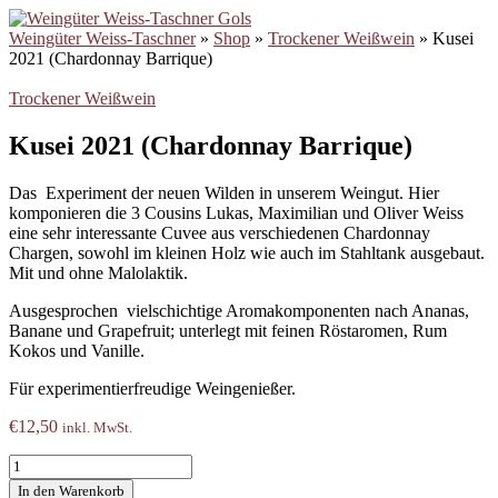
Weingüter Weiss-Taschner
»
Shop
»
Trockener Weißwein
»
Kusei
2021 (Chardonnay Barrique)
Trockener Weißwein
Kusei 2021 (Chardonnay Barrique)
Das Experiment der neuen Wilden in unserem Weingut. Hier
komponieren die 3 Cousins Lukas, Maximilian und Oliver Weiss
eine sehr interessante Cuvee aus verschiedenen Chardonnay
Chargen, sowohl im kleinen Holz wie auch im Stahltank ausgebaut.
Mit und ohne Malolaktik.
Ausgesprochen vielschichtige Aromakomponenten nach Ananas,
Banane und Grapefruit; unterlegt mit feinen Röstaromen, Rum
Kokos und Vanille.
Für experimentierfreudige Weingenießer.
€
12,50
inkl. MwSt.
Kusei
2021
In den Warenkorb